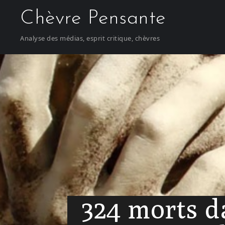
S
Chèvre Pensante
k
i
Analyse des médias, esprit critique, chèvres
p
t
o
c
o
n
t
e
n
t
324 morts d