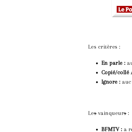
Les critères :
En parle :
au
Copié/collé 
Ignore :
aucu
Le
s
vainqueur
s
:
BFMTV :
a r