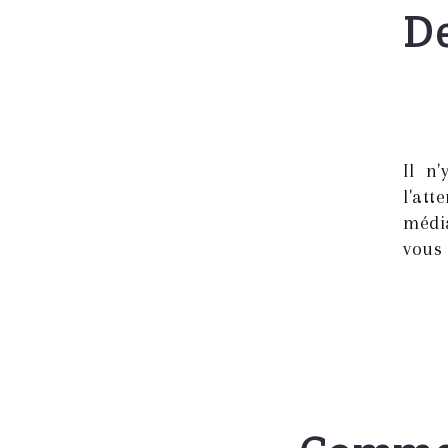
De
Il n
l'at
média
vous