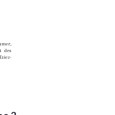
umer,
t des
Etiez-