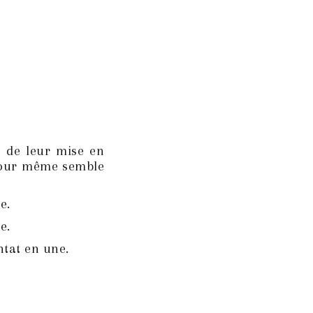
s de leur mise en
 jour même semble
e.
e.
ntat en une.