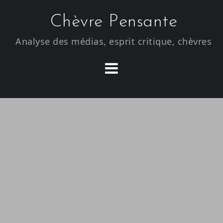
S
Chèvre Pensante
k
i
Analyse des médias, esprit critique, chèvres
p
t
o
c
o
n
t
e
n
t