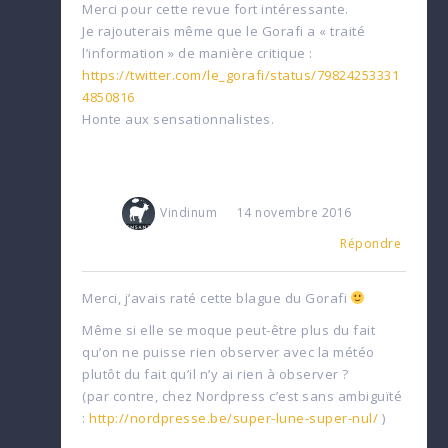
Merci pour cette revue fort intéressante.
Je rajouterais même que le Gorafi a « traité
l’information » de manière critique :
https://twitter.com/le_gorafi/status/79824253331
4850816
Honte aux sensationnalistes.
Vindinum
14 novembre 2016
Répondre
Merci, j’avais raté cette blague du Gorafi
Même si elle se moque peut-être plus du fait
qu’on ne puisse rien observer avec la météo
plutôt du fait qu’il n’y ai rien à observer ?
(par contre, chez Nordpress c’est sans ambiguïté
:
http://nordpresse.be/super-lune-super-nul/
)