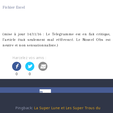
Fichier Excel
(mise à jour 14/11/16 : Le Telegramme est en fait critique,
l'article était seulement mal référencé. Le Nouvel Obs est
neutre et non sensationnaliste.)
Harcelez vos amis :
0
0
Pingback:
La Super Lune et Les Super Trous du