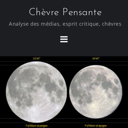
S
Chèvre Pensante
k
i
Analyse des médias, esprit critique, chèvres
p
t
o
c
o
n
t
e
n
t