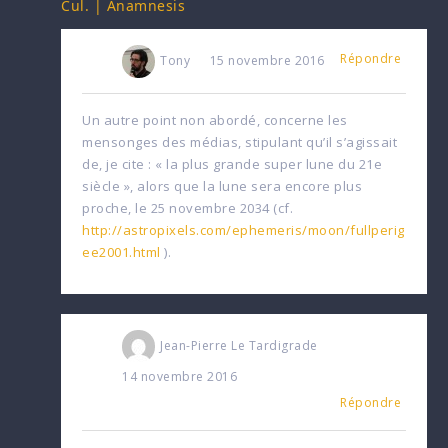
Cul. | Anamnesis
Répondre
Tony
15 novembre 2016
Un autre point non abordé, concerne les
mensonges des médias, stipulant qu’il s’agissait
de, je cite : « la plus grande super lune du 21e
siècle », alors que la lune sera encore plus
proche, le 25 novembre 2034 (cf.
http://astropixels.com/ephemeris/moon/fullperig
ee2001.html
).
Jean-Pierre Le Tardigrade
14 novembre 2016
Répondre