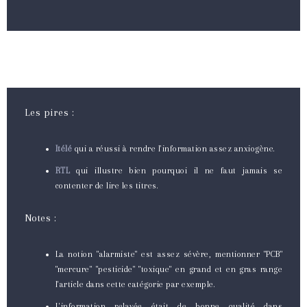
Les pires :
Itélé
qui a réussi à rendre l'information assez anxiogène.
RTL
qui illustre bien pourquoi il ne faut jamais se
contenter de lire les titres.
Notes :
La notion "alarmiste" est assez sévère, mentionner "PCB"
"mercure" "pesticide" "toxique" en grand et en gras range
l'article dans cette catégorie par exemple.
L'information relayée était de bonne qualité dans