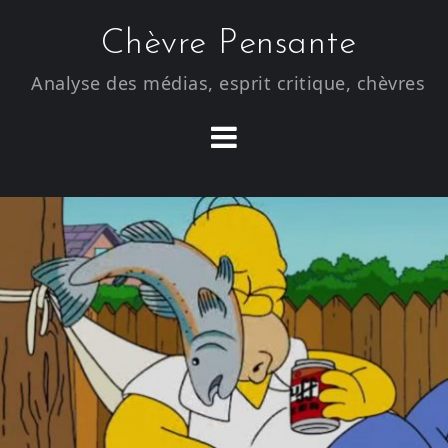
S
Chèvre Pensante
k
i
Analyse des médias, esprit critique, chèvres
p
t
o
c
o
n
t
e
n
t