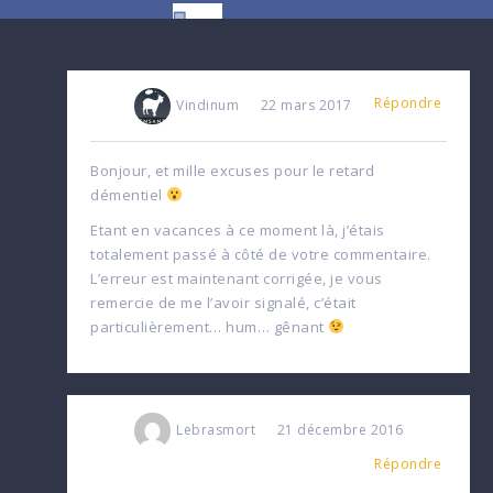
Répondre
Vindinum
22 mars 2017
Bonjour, et mille excuses pour le retard
démentiel
Etant en vacances à ce moment là, j’étais
totalement passé à côté de votre commentaire.
L’erreur est maintenant corrigée, je vous
remercie de me l’avoir signalé, c’était
particulièrement… hum… gênant
Lebrasmort
21 décembre 2016
Répondre