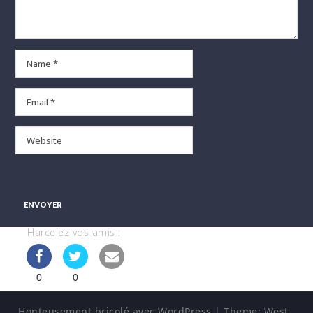
Harcelez vos amis :
0
0
Honteusement bricolé avec WordPress
|
Theme:
West
.