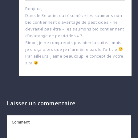
Bonjour,
Dans le 3e point du résumé : « les saumons non-
bio contiennent d’avantage de pesticides » ne
devrait-il pas être « les saumons bio contiennent
d’avantage de pesticides » ?
Sinon, je ne comprends pas bien la suite… mais
je dis ça alors que je n’ai même pas lu l’article
Par ailleurs, j’aime beaucoup le concept de votre
site
Laisser un commentaire