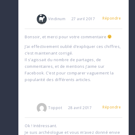
Répondre
Vindinum
27 avril 2017
Bonsoir, et merci pour votre commentaire
J’ai effectivement oublié d’expliquer ces chiffres,
c’est maintenant corrigé.
Il s’agissait du nombre de partages, de
commentaires, et de mentions j’aime sur
Facebook. C’est pour comparer vaguement la
popularité des différents articles.
Répondre
Toppot
28 avril 2017
Ok ! Intéressant.
Je suis archéologue et vous m’avez donné envie