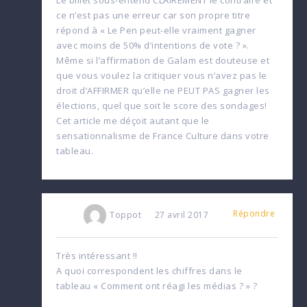
Le billet sous-entend CLAIREMENT le contraire et
ce n’est pas une erreur car son propre titre
répond à « Le Pen peut-elle vraiment gagner
avec moins de 50% d’intentions de vote ? ».
Même si l’affirmation de Galam est douteuse et
que vous voulez la critiquer vous n’avez pas le
droit d’AFFIRMER qu’elle ne PEUT PAS gagner les
élections, quel que soit le score des sondages!
Cet article me déçoit autant que le
sensationnalisme de France Culture dans votre
tableau.
Répondre
Toppot
27 avril 2017
Très intéressant !!
A quoi correspondent les chiffres dans le
tableau « Comment ont réagi les médias ? » ?