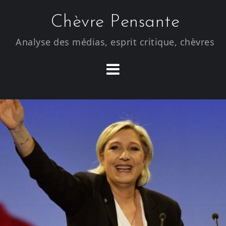
S
Chèvre Pensante
k
i
Analyse des médias, esprit critique, chèvres
p
t
o
c
o
n
t
e
n
t