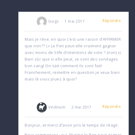
Répondre
Guigs
1 mai 2017
Mais je rêve, en quoi c’est une raison d’AFFIRMER
que non?? (« Le Pen peut-elle vraiment gagner
avec moins de 50% d’intentions de vote ? (non) »).
Bien sûr que si elle peut, ce sont des sondages
bon sang! On sait comment ils sont fait!
Franchement, remettre en question je veux bien
mais là vous jouez à quoi?
Répondre
Vindinum
2 mai 2017
Bonjour, et merci d’avoir pris le temps de réagir.
Pour commencer : oui, Marine le Pen peut gagner