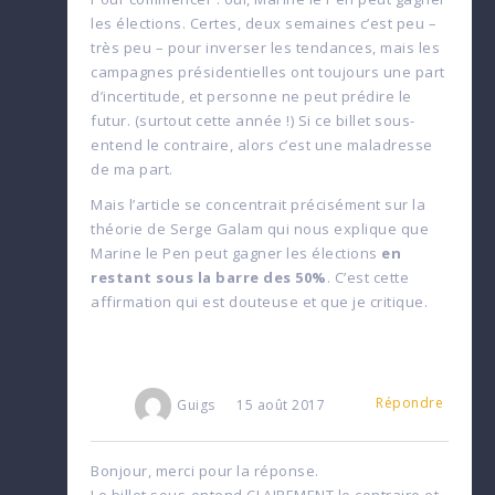
les élections. Certes, deux semaines c’est peu –
très peu – pour inverser les tendances, mais les
campagnes présidentielles ont toujours une part
d’incertitude, et personne ne peut prédire le
futur. (surtout cette année !) Si ce billet sous-
entend le contraire, alors c’est une maladresse
de ma part.
Mais l’article se concentrait précisément sur la
théorie de Serge Galam qui nous explique que
Marine le Pen peut gagner les élections
en
restant sous la barre des 50%
. C’est cette
affirmation qui est douteuse et que je critique.
Répondre
Guigs
15 août 2017
Bonjour, merci pour la réponse.