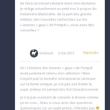
de faire un travail similaire dans mon domaine.
Je rédige actuellement un petit truc à propos du
traitement déplorable, de la part des grands
médias, des nouvelles recherches sur les
« amants « gays » de Pompéi », vous avez des
conseilles ?
Répondre
Vindinum
2 mai 2017
Ah ! L’histoire des Amants « gays » de Pompéi
avait justement retenu mon attention ! Mais
n’ayant pas la moindre connaissance sérieuse
sur la Rome antique, je n’ai pas osé traiter le
sujet. (même s’il sentait très fort l’anachronisme)
Je n’ai pas vraiment de conseils à donner comme
ça en vrac… Mais si vous avez des questions
quelconques sur un sujet précis, n’hésitez pas