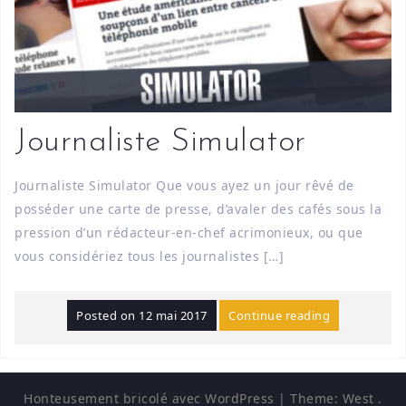
Journaliste Simulator
Journaliste Simulator Que vous ayez un jour rêvé de
posséder une carte de presse, d’avaler des cafés sous la
pression d’un rédacteur-en-chef acrimonieux, ou que
vous considériez tous les journalistes […]
Posted on
12 mai 2017
Continue reading
Honteusement bricolé avec WordPress
|
Theme:
West
.