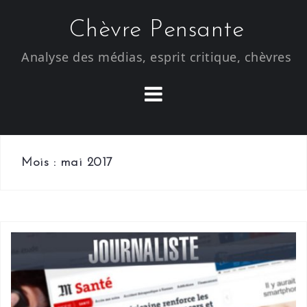
S
Chèvre Pensante
k
i
Analyse des médias, esprit critique, chèvres
p
t
o
c
o
n
Mois : mai 2017
t
e
n
t