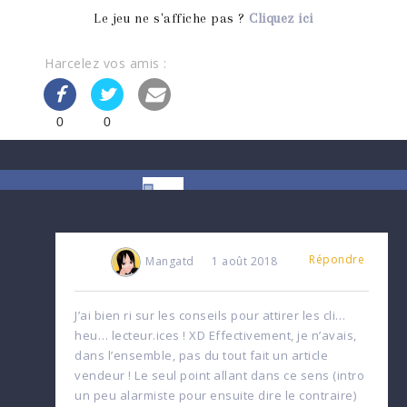
Le jeu ne s'affiche pas ?
Cliquez ici
Harcelez vos amis :
0
0
Répondre
Mangatd
1 août 2018
J’ai bien ri sur les conseils pour attirer les cli…
heu… lecteur.ices ! XD Effectivement, je n’avais,
dans l’ensemble, pas du tout fait un article
vendeur ! Le seul point allant dans ce sens (intro
un peu alarmiste pour ensuite dire le contraire)