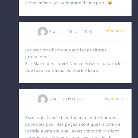
n’était même pas volontaire de ma part !
Répondre
Franck
16 avril 2018
J’adore votre humour dans les publicités
proposées!!
Et « Marre des spam? Nous n’écrivons un article
que tous les 6 mois: bunkerD » Extra.
Répondre
Gra
13 mai 2017
Excellent ! Ca m’a bien fait marrer de voir des
publicités pour des pages sceptiques à côté de
l’article alarmiste que j’avais concocté ^^ (dont
chroniques zététiques avec mes dessins !)