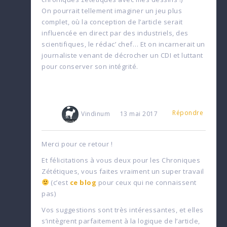
On pourrait tellement imaginer un jeu plus
complet, où la conception de l’article serait
influencée en direct par des industriels, des
scientifiques, le rédac’ chef… Et on incarnerait un
journaliste venant de décrocher un CDI et luttant
pour conserver son intégrité.
Répondre
Vindinum
13 mai 2017
Merci pour ce retour !
Et félicitations à vous deux pour les Chroniques
Zététiques, vous faites vraiment un super travail
(c’est
ce blog
pour ceux qui ne connaissent
pas)
Vos suggestions sont très intéressantes, et elles
s’intègrent parfaitement à la logique de l’article,