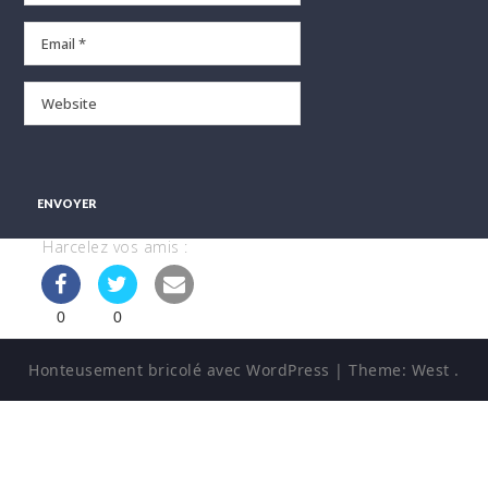
Harcelez vos amis :
0
0
Honteusement bricolé avec WordPress
|
Theme:
West
.