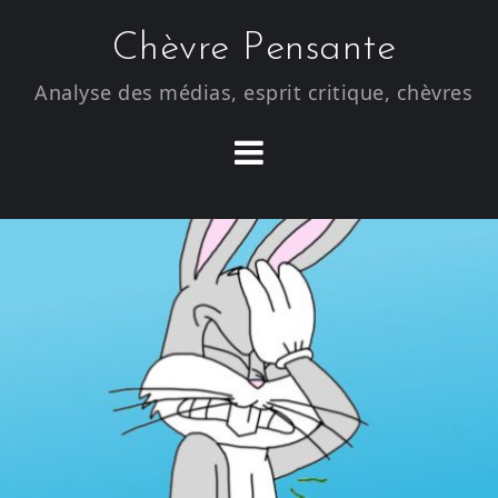
S
Chèvre Pensante
k
i
Analyse des médias, esprit critique, chèvres
p
t
o
c
o
n
t
e
n
t