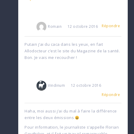
Répondre
Romain
12 octobre 2016
Putain j’ai du caca dans les yeux, en fait
Allodocteur c’est le site du Magazine de la santé.
Bon. Je vais me recoucher !
Vindinum
12 octobre 2016
Répondre
Haha, moi aussi j’ai du mal à faire la différence
entre les deux émissions
Pour information, le journaliste s’appelle Florian
Gouthière, et il fait un travail remarquable.