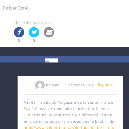
Fichier Excel
Harcelez vos amis :
0
0
Répondre
Romain
12 octobre 2016
A noter: le site du Magazine de la santé (France
5) a été assez exemplaire et très réactif, avec
l’un de leurs journalistes qui a démonté l’étude
en trois minutes sur le plateau dès le lundi midi.
http://www.allodocteurs.fr/du-faux-ou-de-l-info/