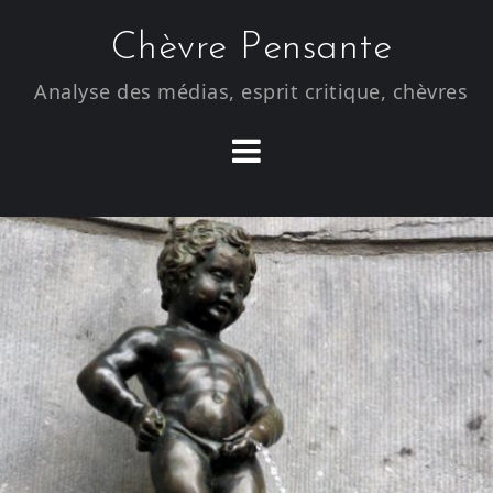
S
Chèvre Pensante
k
i
Analyse des médias, esprit critique, chèvres
p
t
o
c
o
n
t
e
n
t